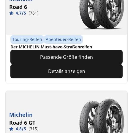
Road 6
4.7/5
(761)
Touring-Reifen
Abenteuer-Reifen
Der MICHELIN Must-have-Straßenreifen
Passende Größe finden
Details anzeigen
Michelin
Road 6 GT
4.8/5
(315)