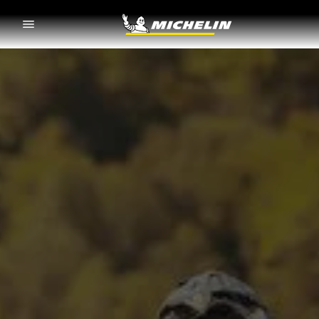
Go to page content
Go to page navigation