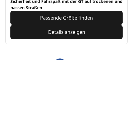
Sicherheit und Fahrspaß mit der GT auf trockenen und
nassen Straßen
Passende Größe finden
Details anzeigen
1
2
Suche
nach
Reifen
Bitte
auswählen:
/
Nach Fahrerlebnis durchsuchen
Tourenreifen