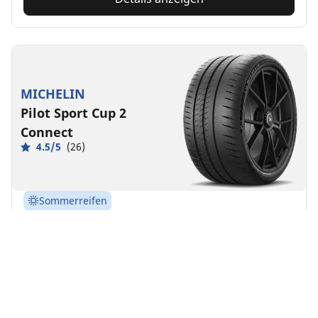
MICHELIN
Pilot Sport Cup 2
Connect
4.5/5
(26)
Sommerreifen
Geeignet für Elektroautos und Hybride
Supersport
Der Reifen für schnellere und konstantere
Rundenzeiten.
Passende Größe finden
Details anzeigen