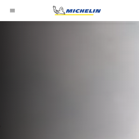
Go to page content
Go to page navigation