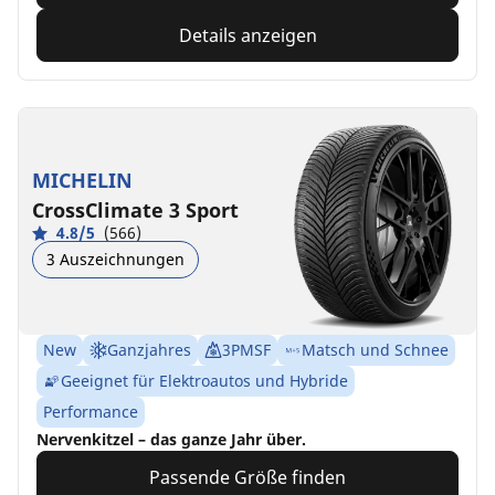
Details anzeigen
MICHELIN
CrossClimate 3 Sport
4.8/5
(566)
3 Auszeichnungen
New
Ganzjahres
3PMSF
Matsch und Schnee
Geeignet für Elektroautos und Hybride
Performance
Nervenkitzel – das ganze Jahr über.
Passende Größe finden