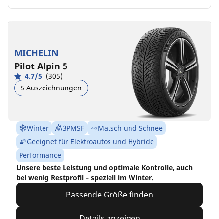
MICHELIN
Pilot Alpin 5
4.7/5
(305)
5 Auszeichnungen
Winter
3PMSF
Matsch und Schnee
Geeignet für Elektroautos und Hybride
Performance
Unsere beste Leistung und optimale Kontrolle, auch
bei wenig Restprofil – speziell im Winter.
Passende Größe finden
Details anzeigen