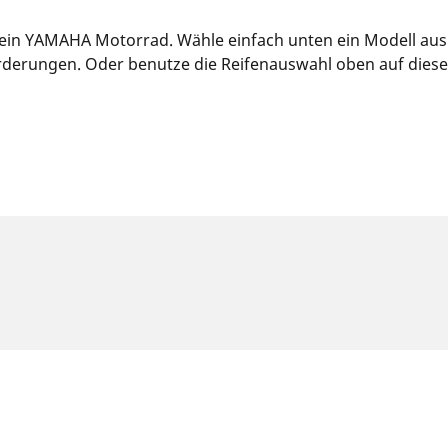
 dein YAMAHA Motorrad. Wähle einfach unten ein Modell au
derungen. Oder benutze die Reifenauswahl oben auf dieser S
klasse kann geringfügig von der Originalgröße abweichen, die au
achmann beraten: