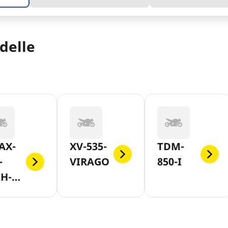
delle
AX-
XV-535-
TDM-
-
VIRAGO
850-I
CH-
X