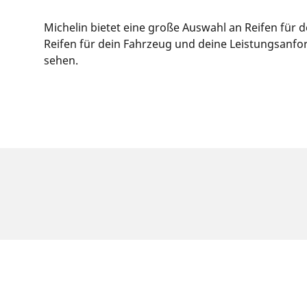
Michelin bietet eine große Auswahl an Reifen für
Reifen für dein Fahrzeug und deine Leistungsanfor
sehen.
RECHTLICHE HINWEISE
Die Tragfähigkeits- und/oder Geschwindigkeits
Ihr Reifenhändler kann Sie als qualifizierter F