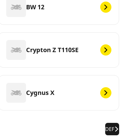
BW 12
Crypton Z T110SE
Cygnus X
DEF