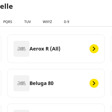
elle
PQRS
TUV
WXYZ
0-9
Aerox R (All)
Beluga 80