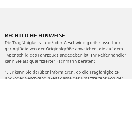
RECHTLICHE HINWEISE
Die Tragfähigkeits- und/oder Geschwindigkeitsklasse kann
geringfügig von der Originalgröße abweichen, die auf dem
Typenschild des Fahrzeugs angegeben ist. Ihr Reifenhändler
kann Sie als qualifizierter Fachmann beraten:
1. Er kann Sie darüber informieren, ob die Tragfähigkeits-
und/oder Geschwindigkeitsklasse des Ersatzreifens von der
des Originalreifens abweicht.
2. Feststellen, ob der Reifendruck für die vorgeschlagene
alternative Größe angepasst werden muss.