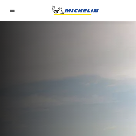
Go to page content
Go to page navigation