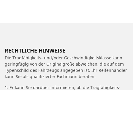
RECHTLICHE HINWEISE
Die Tragfähigkeits- und/oder Geschwindigkeitsklasse kann
geringfügig von der Originalgröße abweichen, die auf dem
Typenschild des Fahrzeugs angegeben ist. Ihr Reifenhändler
kann Sie als qualifizierter Fachmann beraten:
1. Er kann Sie darüber informieren, ob die Tragfähigkeits-
und/oder Geschwindigkeitsklasse des Ersatzreifens von der
des Originalreifens abweicht.
2. Feststellen, ob der Reifendruck für die vorgeschlagene
alternative Größe angepasst werden muss.