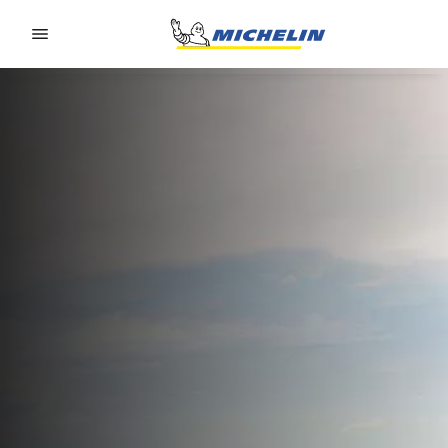
Go to page content
Go to page navigation