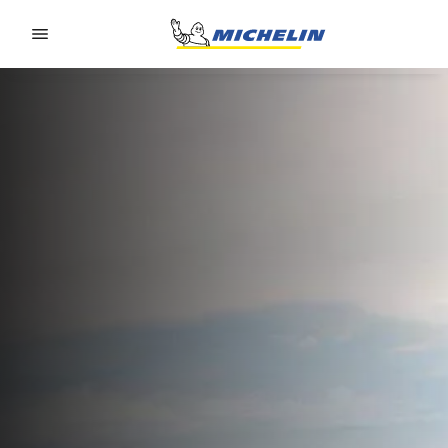
Go to page content
Go to page navigation