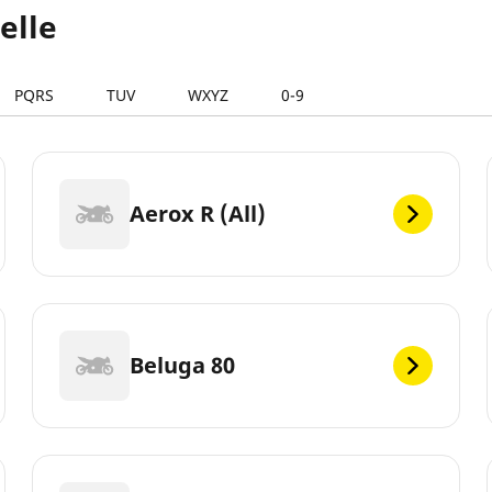
elle
PQRS
TUV
WXYZ
0-9
Aerox R (All)
Beluga 80