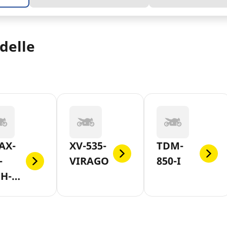
delle
AX-
XV-535-
TDM-
-
VIRAGO
850-I
CH-
X