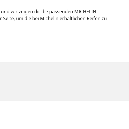
s und wir zeigen dir die passenden MICHELIN
eite, um die bei Michelin erhältlichen Reifen zu
f dem Typenschild des Fahrzeugs angegeben ist.