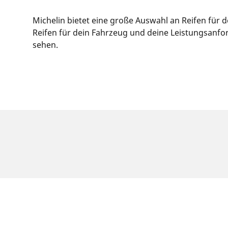
Michelin bietet eine große Auswahl an Reifen für
Reifen für dein Fahrzeug und deine Leistungsanfor
sehen.
RECHTLICHE HINWEISE
Die Tragfähigkeits- und/oder Geschwindigkeits
Ihr Reifenhändler kann Sie als qualifizierter F