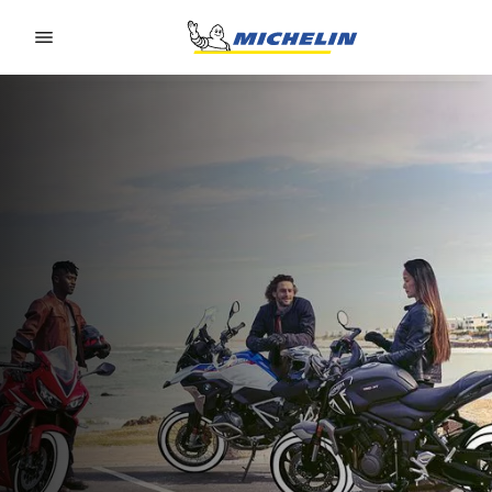
Go to page content
Go to page navigation