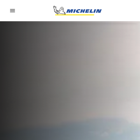
Go to page content
Go to page navigation