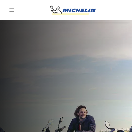
Go to page content
Go to page navigation