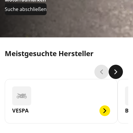
Suche abschließen
Meistgesuchte Hersteller
VESPA
BR