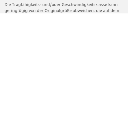
Die Tragfähigkeits- und/oder Geschwindigkeitsklasse kann
geringfügig von der Originalgröße abweichen, die auf dem
Typenschild des Fahrzeugs angegeben ist. Ihr Reifenhändler
kann Sie als qualifizierter Fachmann beraten:
1. Er kann Sie darüber informieren, ob die Tragfähigkeits-
und/oder Geschwindigkeitsklasse des Ersatzreifens von der
des Originalreifens abweicht.
2. Feststellen, ob der Reifendruck für die vorgeschlagene
alternative Größe angepasst werden muss.
/
Car brands
MOTO GUZZI