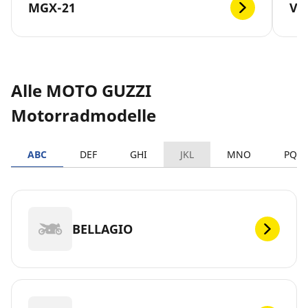
MGX-21
V1
Alle MOTO GUZZI
Motorradmodelle
ABC
DEF
GHI
JKL
MNO
PQR
BELLAGIO