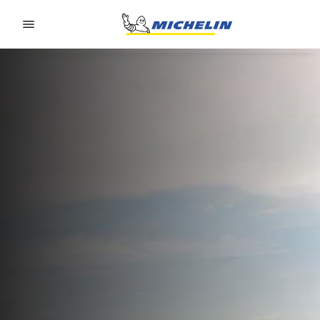
Go to page content
Go to page navigation