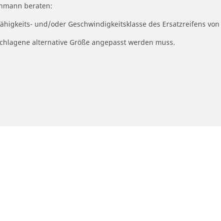
achmann beraten:
fähigkeits- und/oder Geschwindigkeitsklasse des Ersatzreifens von
geschlagene alternative Größe angepasst werden muss.
otorrad- und Rollerreifen
Händler
Ihre konfiguratio
nden Sie den passenden Michelin
Autoreifenhändler find