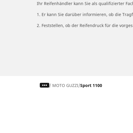
Ihr Reifenhändler kann Sie als qualifizierter F
1. Er kann Sie darüber informieren, ob die Trag
2. Feststellen, ob der Reifendruck für die vor
/
MOTO GUZZI
Sport 1100
Auto-, Suv- und Transporterreifen
M
Finden Sie den passenden Michelin
Fi