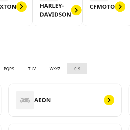
HARLEY-
IXTON
CFMOTO
DAVIDSON
PQRS
TUV
WXYZ
0-9
AEON