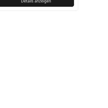
Details anzeigen
n
Unterstützung
en
Tipps
 finden
Reifenberatung
Reklamation eines Fahrradprodukts