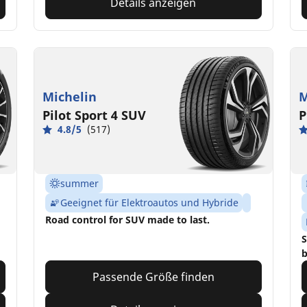
Details anzeigen
Michelin
M
Pilot Sport 4 SUV
P
4.8/5
(517)
summer
Geeignet für Elektroautos und Hybride
Road control for SUV made to last.
S
b
Passende Größe finden