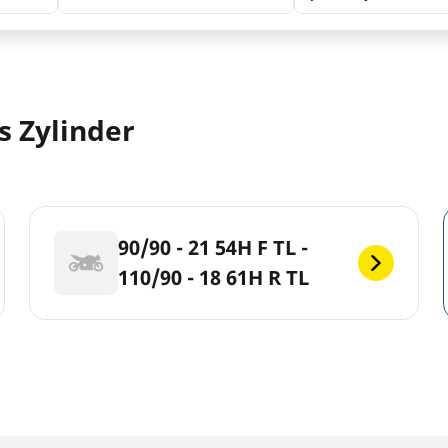
s Zylinder
90/90 - 21 54H F TL -
110/90 - 18 61H R TL