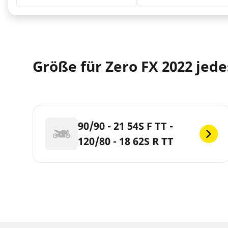
Größe für Zero FX 2022 jede
90/90 - 21 54S F TT -
120/80 - 18 62S R TT