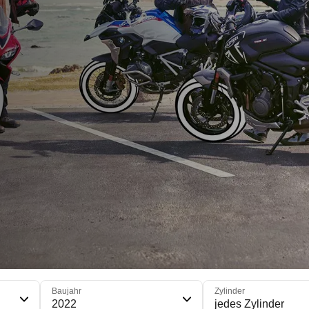
Baujahr
Zylinder
2022
jedes Zylinder