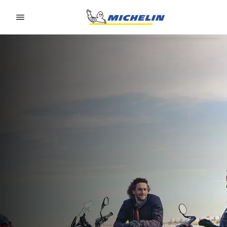
Go to page content
Go to page navigation