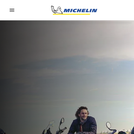
Go to page content
Go to page navigation