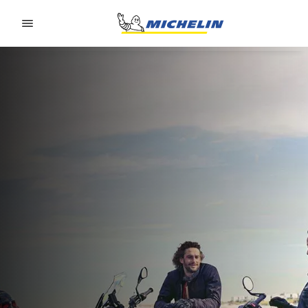
Go to page content
Go to page navigation