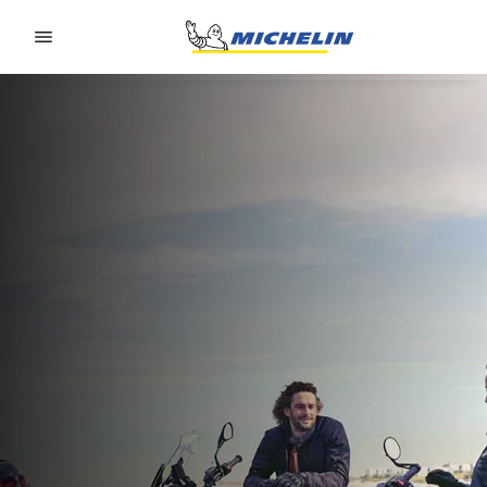
Go to page content
Go to page navigation