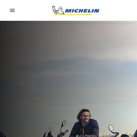
Go to page content
Go to page navigation