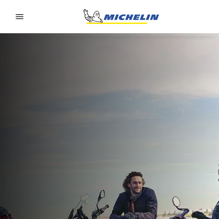
Go to page content
Go to page navigation