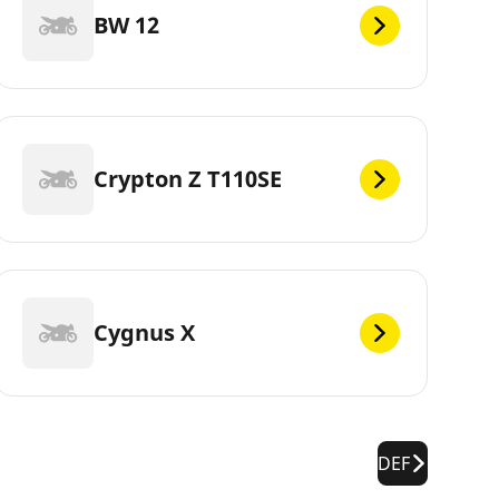
BW 12
Crypton Z T110SE
Cygnus X
DEF