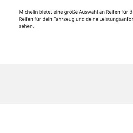
Michelin bietet eine große Auswahl an Reifen für
Reifen für dein Fahrzeug und deine Leistungsanfor
sehen.
RECHTLICHE HINWEISE
Die Tragfähigkeits- und/oder Geschwindigkeits
Ihr Reifenhändler kann Sie als qualifizierter F