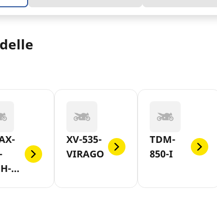
delle
AX-
XV-535-
TDM-
-
VIRAGO
850-I
CH-
X