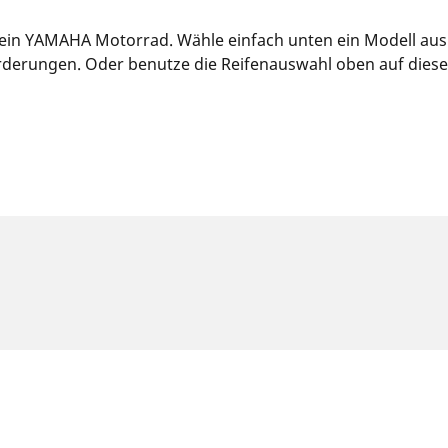
 dein YAMAHA Motorrad. Wähle einfach unten ein Modell au
derungen. Oder benutze die Reifenauswahl oben auf dieser S
klasse kann geringfügig von der Originalgröße abweichen, die au
achmann beraten: