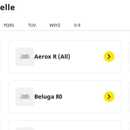
elle
PQRS
TUV
WXYZ
0-9
Aerox R (All)
Beluga 80