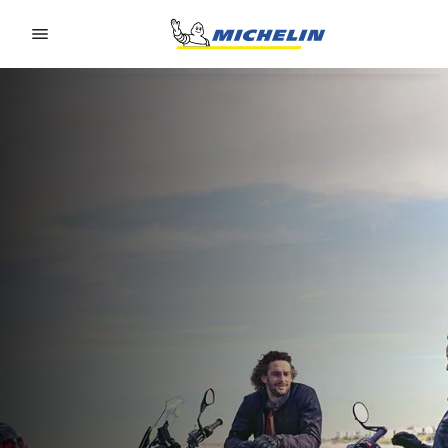
Go to page content
Go to page navigation