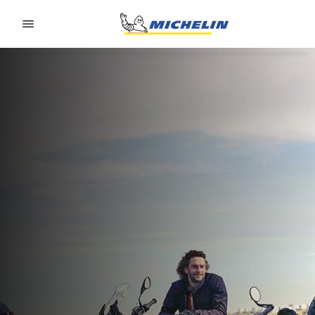
Go to page content
Go to page navigation