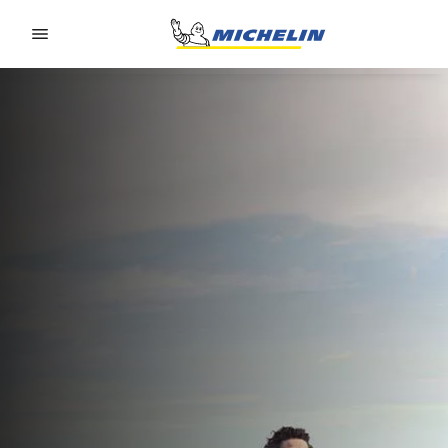
Go to page content
Go to page navigation