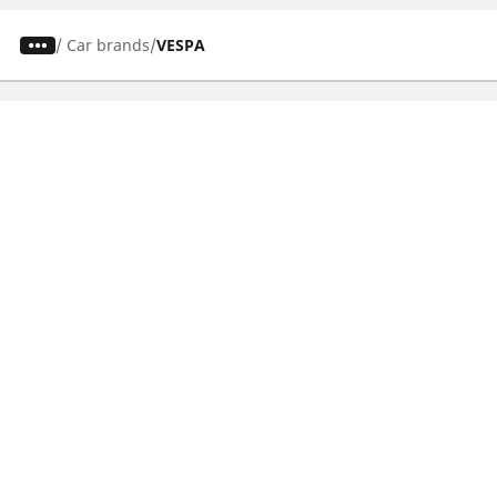
/
Car brands
VESPA
Auto-, Suv- und Transporterreifen
Motorrad- und Rollerreifen
Händler