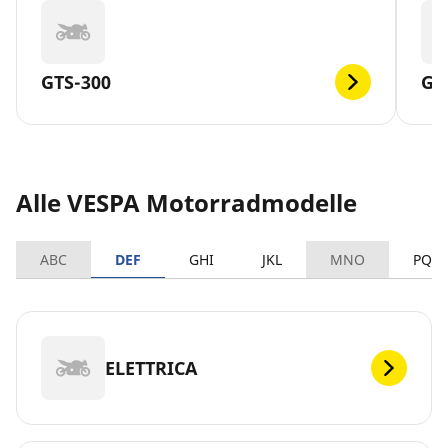
GTS-300
GT
Alle VESPA Motorradmodelle
ABC
DEF
GHI
JKL
MNO
PQR
ELETTRICA