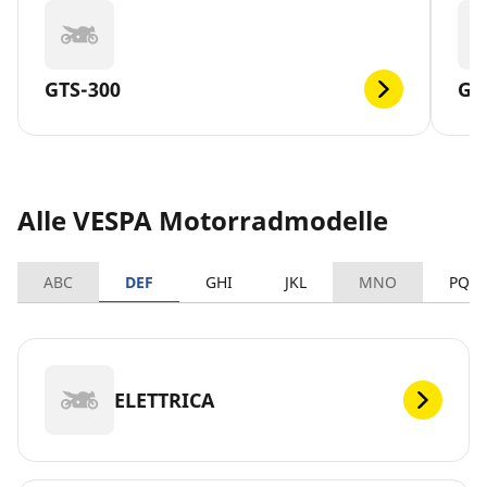
GTS-300
GT
Alle VESPA Motorradmodelle
ABC
DEF
GHI
JKL
MNO
PQR
ELETTRICA