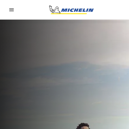
Go to page content
Go to page navigation