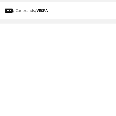
/
Car brands
VESPA
Auto-, Suv- und Transporterreifen
Motorrad- und Rollerreifen
Händler