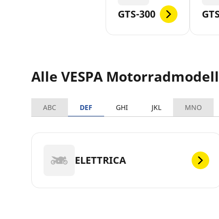
GTS-300
GTS
Alle VESPA Motorradmodel
ABC
DEF
GHI
JKL
MNO
ELETTRICA