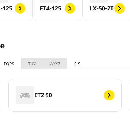
-125
ET4-125
LX-50-2T
le
PQRS
TUV
WXYZ
0-9
ET2 50