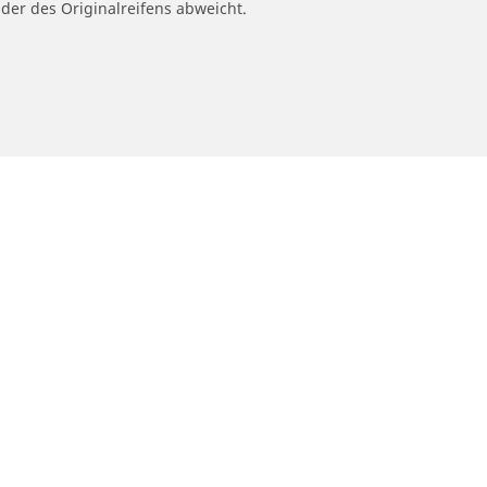
 der des Originalreifens abweicht.
n
Unterstützung
en
Tipps
 finden
Reifenberatung
Reklamation eines Fahrradprodukts