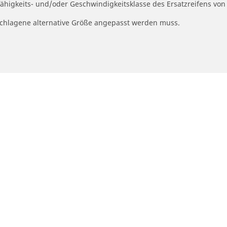
fähigkeits- und/oder Geschwindigkeitsklasse des Ersatzreifens von
geschlagene alternative Größe angepasst werden muss.
Ihre konfiguratio
otorrad- und Rollerreifen
Händler
nden Sie den passenden Michelin
Autoreifenhändler find
ifen für ihr Motorrad
Motorradreifenhändler
ach Fahrerfahrung durchsuchen