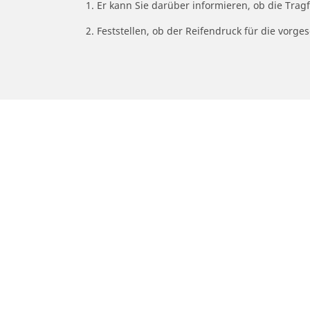
1. Er kann Sie darüber informieren, ob die Trag
2. Feststellen, ob der Reifendruck für die vor
/
Car brands
VESPA
Auto-, Suv- und Transporterreifen
M
Finden Sie den passenden Michelin
Fi
Reifen für ihr Auto
Re
Nach Fahrzeugtyp durchsuchen
N