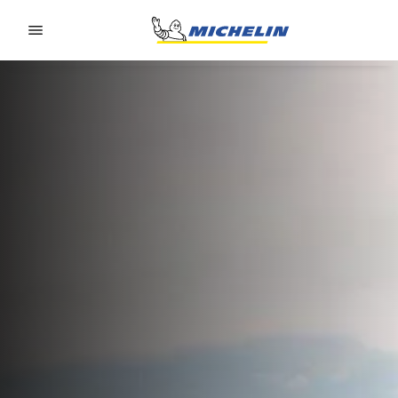
Go to page content
Go to page navigation