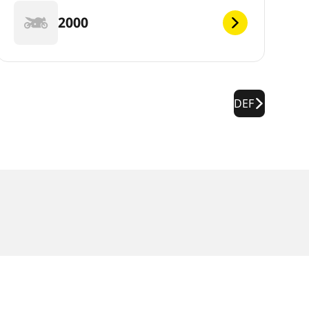
2000
DEF
f dem Typenschild des Fahrzeugs angegeben ist.