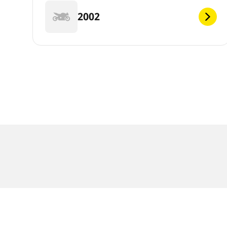
2002
RECHTLICHE HINWEISE
Die Tragfähigkeits- und/oder Geschwindigkeits