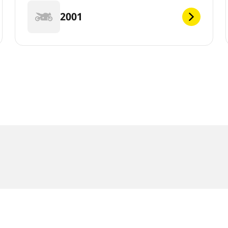
2001
klasse kann geringfügig von der Originalgröße abweichen, die au