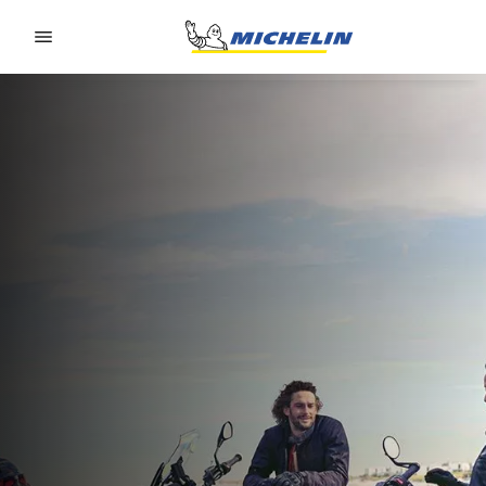
Go to page content
Go to page navigation