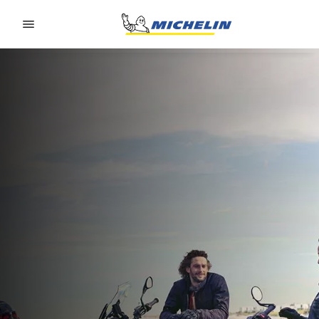
Go to page content
Go to page navigation