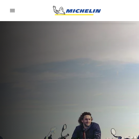
Go to page content
Go to page navigation