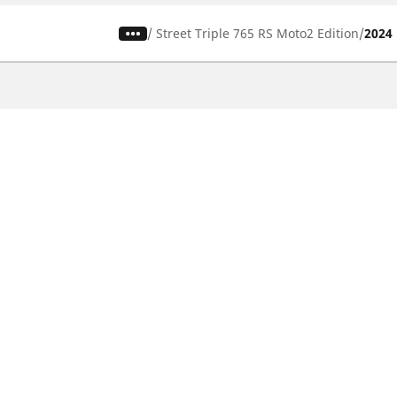
/
Street Triple 765 RS Moto2 Edition
2024
Auto-, Suv- und Transporterreifen
M
Finden Sie den passenden Michelin
Fi
Reifen für ihr Auto
Re
Nach Fahrzeugtyp durchsuchen
N
Nach Fahrerlebnis durchsuchen
Na
Nach Produktfamilie durchsuchen
Na
Nach Saison durchsuchen
Zo
Nach Hersteller durchsuchen
MICHELIN Zollreifen für Ihr Auto
Cookie Richtlinie
Datenschutz
Impressum
Rechtliche 