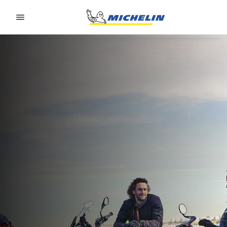
Go to page content
Go to page navigation