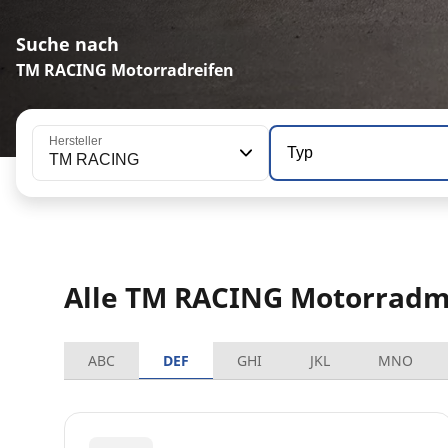
Suche nach
TM RACING Motorradreifen
Hersteller
Typ
TM RACING
Alle TM RACING Motorradm
ABC
DEF
GHI
JKL
MNO