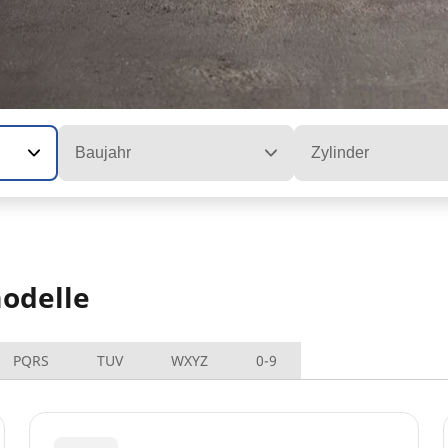
Baujahr
Zylinder
odelle
PQRS
TUV
WXYZ
0-9