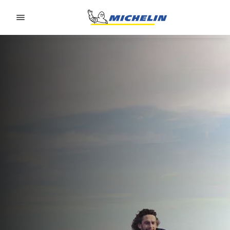
Go to page content
Go to page navigation