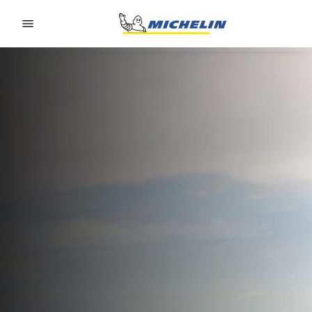
Go to page content
Go to page navigation