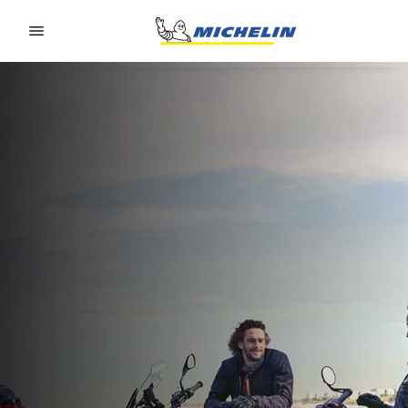
Go to page content
Go to page navigation