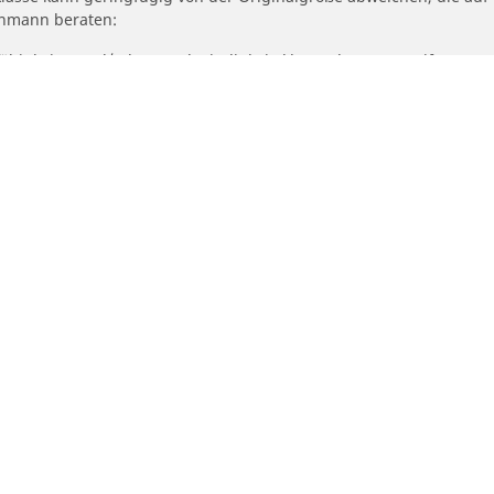
achmann beraten:
fähigkeits- und/oder Geschwindigkeitsklasse des Ersatzreifens von
geschlagene alternative Größe angepasst werden muss.
Ihre konfiguratio
otorrad- und Rollerreifen
Händler
Bit
nden Sie den passenden Michelin
Autoreifenhändler find