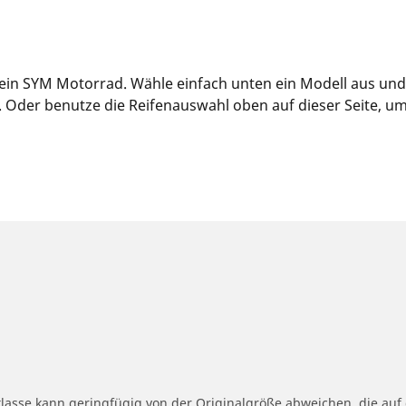
dein SYM Motorrad. Wähle einfach unten ein Modell aus und
der benutze die Reifenauswahl oben auf dieser Seite, um d
klasse kann geringfügig von der Originalgröße abweichen, die au