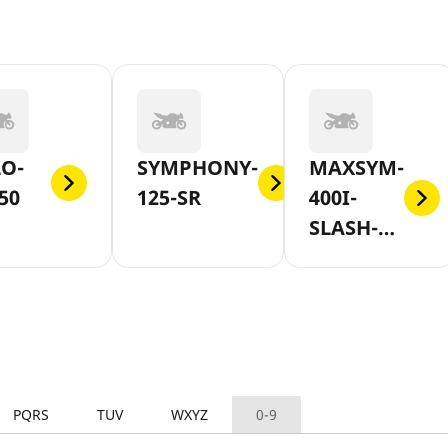
LO-
SYMPHONY-
MAXSYM-
50
125-SR
400I-
SLASH-
400I-ABS
PQRS
TUV
WXYZ
0-9