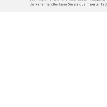
Ihr Reifenhändler kann Sie als qualifizierter F
1. Er kann Sie darüber informieren, ob die Trag
2. Feststellen, ob der Reifendruck für die vor
/
Car brands
SYM
Auto-, Suv- und Transporterreifen
M
Finden Sie den passenden Michelin
Fi