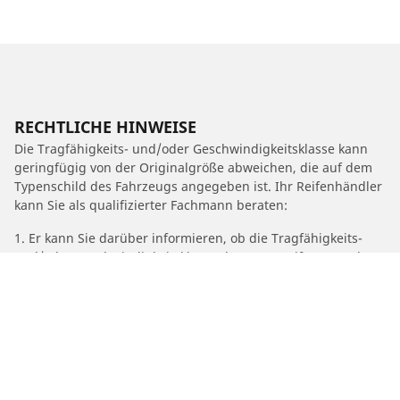
RECHTLICHE HINWEISE
Die Tragfähigkeits- und/oder Geschwindigkeitsklasse kann
geringfügig von der Originalgröße abweichen, die auf dem
Typenschild des Fahrzeugs angegeben ist. Ihr Reifenhändler
kann Sie als qualifizierter Fachmann beraten:
1. Er kann Sie darüber informieren, ob die Tragfähigkeits-
und/oder Geschwindigkeitsklasse des Ersatzreifens von der
des Originalreifens abweicht.
2. Feststellen, ob der Reifendruck für die vorgeschlagene
alternative Größe angepasst werden muss.