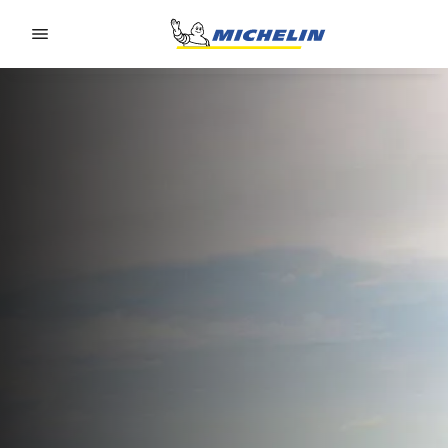
Go to page content
Go to page navigation