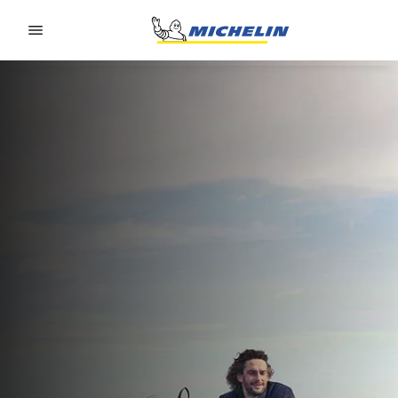
Go to page content
Go to page navigation