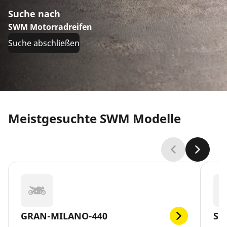
Suche nach
SWM Motorradreifen
Suche abschließen
Meistgesuchte SWM Modelle
GRAN-MILANO-440
SM