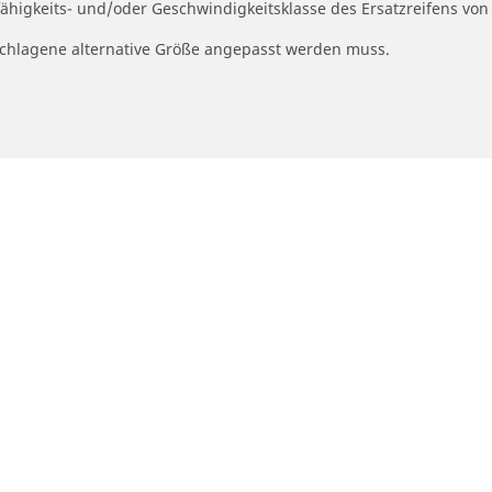
fähigkeits- und/oder Geschwindigkeitsklasse des Ersatzreifens von
geschlagene alternative Größe angepasst werden muss.
Ihre konfiguratio
otorrad- und Rollerreifen
Händler
nden Sie den passenden Michelin
Autoreifenhändler find
ifen für ihr Motorrad
Motorradreifenhändler
ach Fahrerfahrung durchsuchen