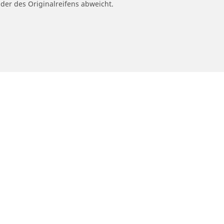
 der des Originalreifens abweicht.
n
Unterstützung
en
Tipps
 finden
Reifenberatung
Reklamation eines Fahrradprodukts