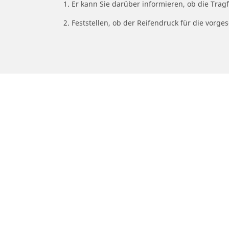
1. Er kann Sie darüber informieren, ob die Trag
2. Feststellen, ob der Reifendruck für die vor
/
Car brands
SWM
Auto-, Suv- und Transporterreifen
M
Finden Sie den passenden Michelin
Fi
Reifen für ihr Auto
Re
Nach Fahrzeugtyp durchsuchen
N