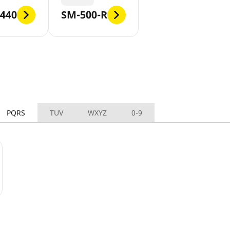
440
SM-500-R
PQRS
TUV
WXYZ
0-9