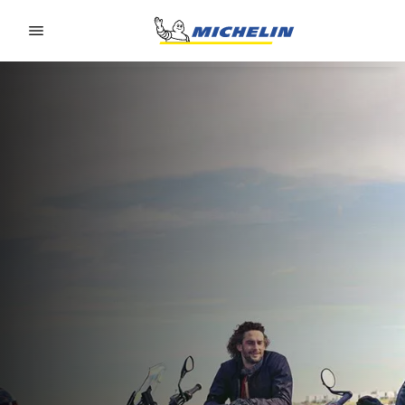
Go to page content
Go to page navigation