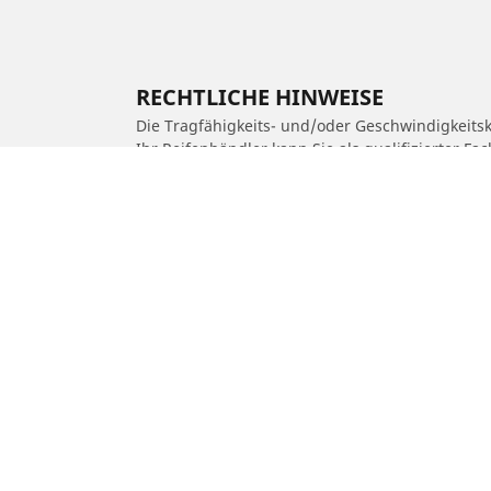
RECHTLICHE HINWEISE
Die Tragfähigkeits- und/oder Geschwindigkeits
Ihr Reifenhändler kann Sie als qualifizierter F
1. Er kann Sie darüber informieren, ob die Trag
2. Feststellen, ob der Reifendruck für die vor
/
Car brands
ROYAL ENFIELD