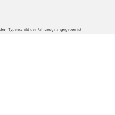
f dem Typenschild des Fahrzeugs angegeben ist.
 der des Originalreifens abweicht.
n