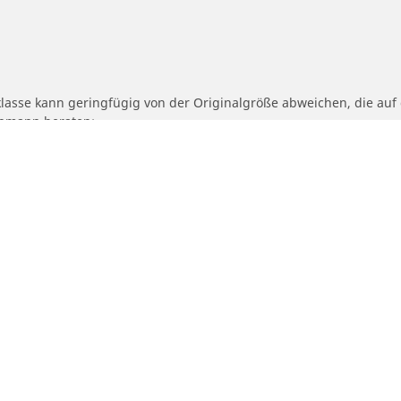
klasse kann geringfügig von der Originalgröße abweichen, die au
achmann beraten:
fähigkeits- und/oder Geschwindigkeitsklasse des Ersatzreifens von
geschlagene alternative Größe angepasst werden muss.
Ihre konfiguratio