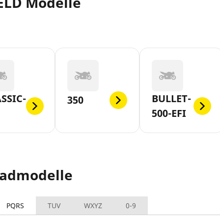
ELD Modelle
SSIC-
BULLET-
350
500-EFI
radmodelle
PQRS
TUV
WXYZ
0-9