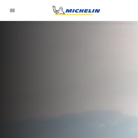
Go to page content
Go to page navigation