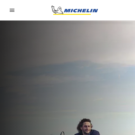
Go to page content
Go to page navigation