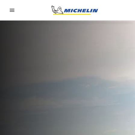
Go to page content
Go to page navigation