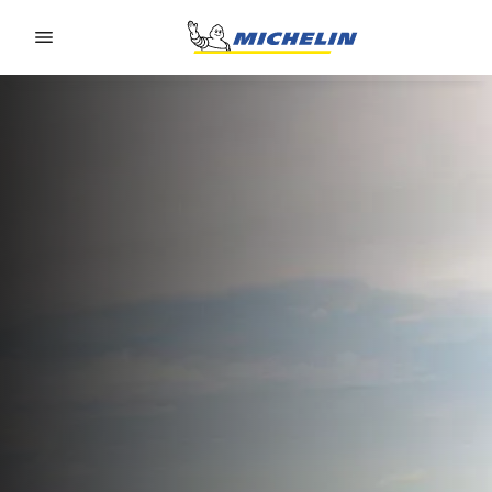
Go to page content
Go to page navigation