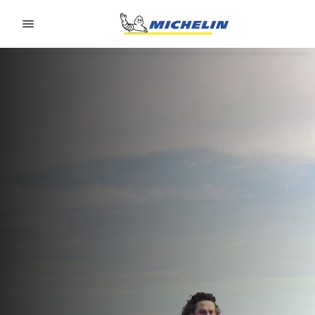
Go to page content
Go to page navigation