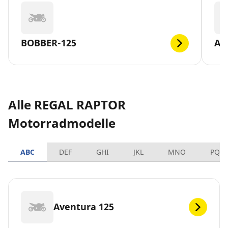
BOBBER-125
AV
Alle REGAL RAPTOR
Motorradmodelle
ABC
DEF
GHI
JKL
MNO
PQR
Aventura 125